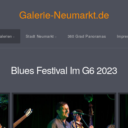
Galerie-Neumarkt.de
alerien
Stadt Neumarkt
360 Grad Panoramas
Impre
Blues Festival Im G6 2023